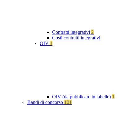
Contratti integrativi
2
Costi contratti integrativi
OIV
1
OIV (da pubblicare in tabelle)
1
Bandi di concorso
101