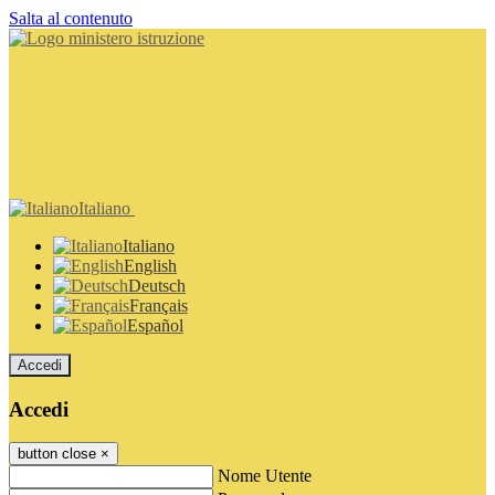
Salta al contenuto
Italiano
Italiano
English
Deutsch
Français
Español
Accedi
Accedi
button close
×
Nome Utente