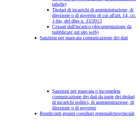
tabelle)
Titolari di incarichi di amministrazione, di
direzione o di governo di cui all'art. 14, co.
1-bis, del dlgs n. 33/2013
Cessati dall'incarico (documentazione da
pubblicare sul sito web)
Sanzioni per mancata comunicazione dei dati
Sanzioni per mancata o incompleta
comunicazione dei dati da parte dei titolari
di incarichi politici, di amministrazione, di
direzione o di governo
Rendiconti gruppi consiliari regionali/provinciali