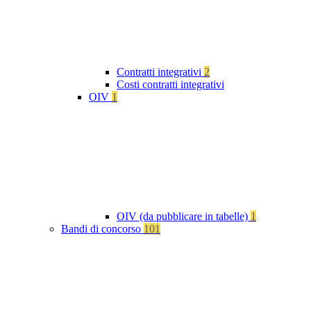
Contratti integrativi
2
Costi contratti integrativi
OIV
1
OIV (da pubblicare in tabelle)
1
Bandi di concorso
101