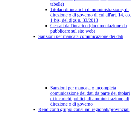
tabelle)
Titolari di incarichi di amministrazione, di
direzione o di governo di cui all'art. 14, co.
1-bis, del dlgs n. 33/2013
Cessati dall'incarico (documentazione da
pubblicare sul sito web)
Sanzioni per mancata comunicazione dei dati
Sanzioni per mancata o incompleta
comunicazione dei dati da parte dei titolari
di incarichi politici, di amministrazione, di
direzione o di governo
Rendiconti gruppi consiliari regionali/provinciali