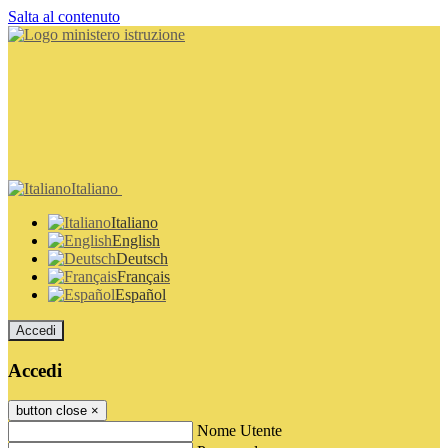
Salta al contenuto
Italiano
Italiano
English
Deutsch
Français
Español
Accedi
Accedi
button close
×
Nome Utente