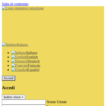
Salta al contenuto
Italiano
Italiano
English
Deutsch
Français
Español
Accedi
Accedi
button close
×
Nome Utente