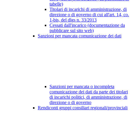
tabelle)
Titolari di incarichi di amministrazione, di
direzione o di governo di cui all'art. 14, co.
1-bis, del dlgs n. 33/2013
Cessati dall'incarico (documentazione da
pubblicare sul sito web)
Sanzioni per mancata comunicazione dei dati
Sanzioni per mancata o incompleta
comunicazione dei dati da parte dei titolari
di incarichi politici, di amministrazione, di
direzione o di governo
Rendiconti gruppi consiliari regionali/provinciali