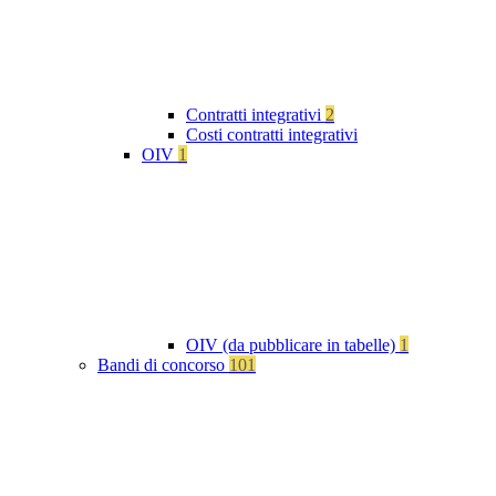
Contratti integrativi
2
Costi contratti integrativi
OIV
1
OIV (da pubblicare in tabelle)
1
Bandi di concorso
101