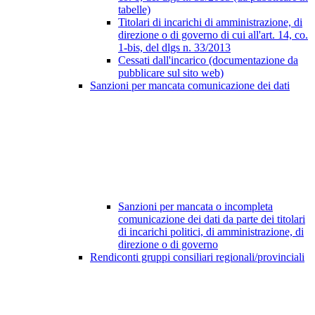
tabelle)
Titolari di incarichi di amministrazione, di
direzione o di governo di cui all'art. 14, co.
1-bis, del dlgs n. 33/2013
Cessati dall'incarico (documentazione da
pubblicare sul sito web)
Sanzioni per mancata comunicazione dei dati
Sanzioni per mancata o incompleta
comunicazione dei dati da parte dei titolari
di incarichi politici, di amministrazione, di
direzione o di governo
Rendiconti gruppi consiliari regionali/provinciali