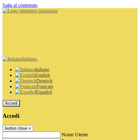
Salta al contenuto
Italiano
Italiano
English
Deutsch
Français
Español
Accedi
Accedi
button close
×
Nome Utente