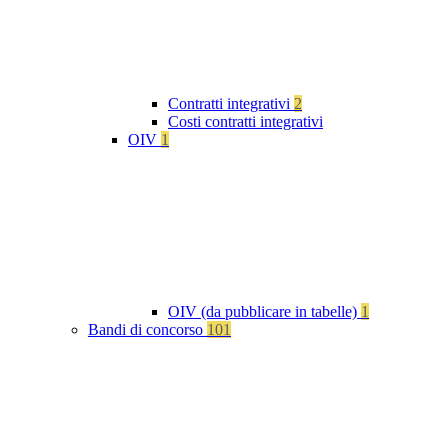
Contratti integrativi
2
Costi contratti integrativi
OIV
1
OIV (da pubblicare in tabelle)
1
Bandi di concorso
101