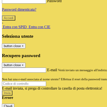
Password
Password dimenticata?
-
Entra con SPID
Entra con CIE
Seleziona utente
button close
×
Recupero password
button close
×
E-mail
Verrà inviato un messaggio all'indirizz
Non hai una e-mail associata al nome utente? Effettua il reset della password tram
E-mail inviata, si prega di controllare la casella di posta elettronica!
Errore
Chiudi