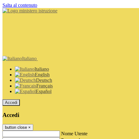
Salta al contenuto
Italiano
Italiano
English
Deutsch
Français
Español
Accedi
Accedi
button close
×
Nome Utente