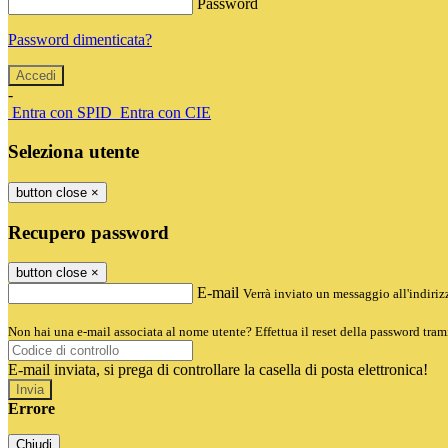
Password
Password dimenticata?
-
Entra con SPID
Entra con CIE
Seleziona utente
button close
×
Recupero password
button close
×
E-mail
Verrà inviato un messaggio all'indirizz
Non hai una e-mail associata al nome utente? Effettua il reset della password tram
E-mail inviata, si prega di controllare la casella di posta elettronica!
Errore
Chiudi