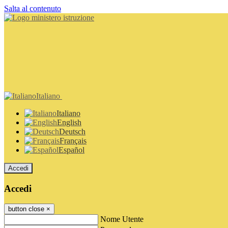
Salta al contenuto
Italiano
Italiano
English
Deutsch
Français
Español
Accedi
Accedi
button close
×
Nome Utente