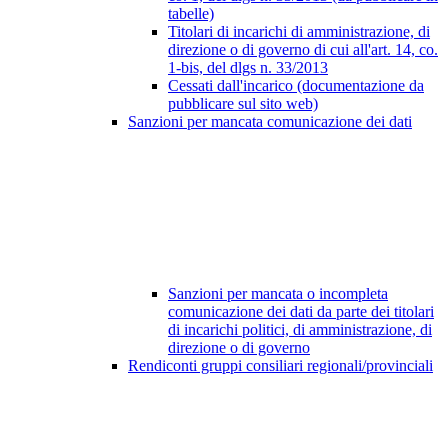
tabelle)
Titolari di incarichi di amministrazione, di
direzione o di governo di cui all'art. 14, co.
1-bis, del dlgs n. 33/2013
Cessati dall'incarico (documentazione da
pubblicare sul sito web)
Sanzioni per mancata comunicazione dei dati
Sanzioni per mancata o incompleta
comunicazione dei dati da parte dei titolari
di incarichi politici, di amministrazione, di
direzione o di governo
Rendiconti gruppi consiliari regionali/provinciali