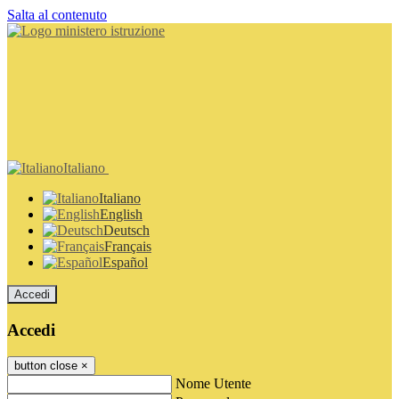
Salta al contenuto
Italiano
Italiano
English
Deutsch
Français
Español
Accedi
Accedi
button close
×
Nome Utente