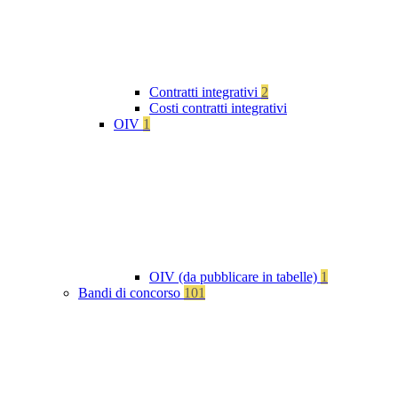
Contratti integrativi
2
Costi contratti integrativi
OIV
1
OIV (da pubblicare in tabelle)
1
Bandi di concorso
101