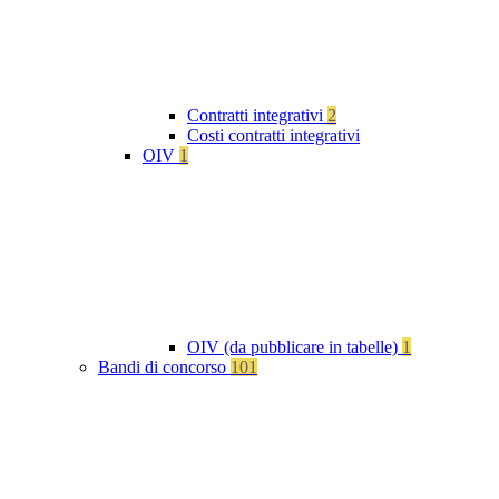
Contratti integrativi
2
Costi contratti integrativi
OIV
1
OIV (da pubblicare in tabelle)
1
Bandi di concorso
101