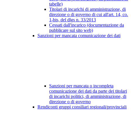
tabelle)
Titolari di incarichi di amministrazione, di
direzione o di governo di cui all'art. 14, co.
1-bis, del dlgs n. 33/2013
Cessati dall'incarico (documentazione da
pubblicare sul sito web)
Sanzioni per mancata comunicazione dei dati
Sanzioni per mancata o incompleta
comunicazione dei dati da parte dei titolari
di incarichi politici, di amministrazione, di
direzione o di governo
Rendiconti gruppi consiliari regionali/provinciali