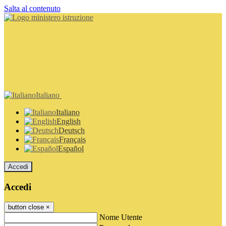
Salta al contenuto
Italiano
Italiano
English
Deutsch
Français
Español
Accedi
Accedi
button close
×
Nome Utente