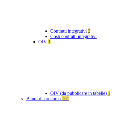
Contratti integrativi
2
Costi contratti integrativi
OIV
1
OIV (da pubblicare in tabelle)
1
Bandi di concorso
101