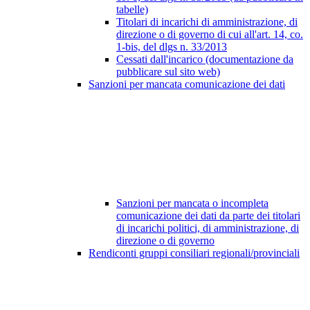
tabelle)
Titolari di incarichi di amministrazione, di
direzione o di governo di cui all'art. 14, co.
1-bis, del dlgs n. 33/2013
Cessati dall'incarico (documentazione da
pubblicare sul sito web)
Sanzioni per mancata comunicazione dei dati
Sanzioni per mancata o incompleta
comunicazione dei dati da parte dei titolari
di incarichi politici, di amministrazione, di
direzione o di governo
Rendiconti gruppi consiliari regionali/provinciali