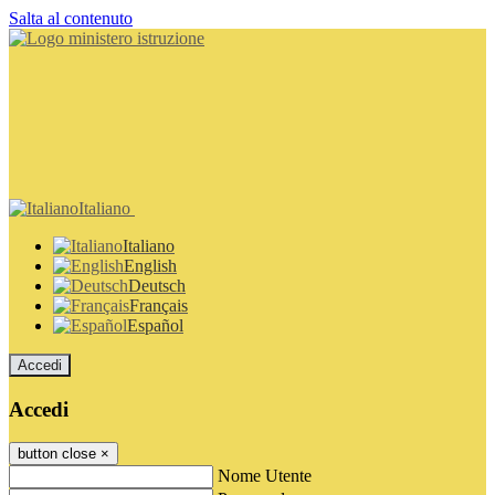
Salta al contenuto
Italiano
Italiano
English
Deutsch
Français
Español
Accedi
Accedi
button close
×
Nome Utente