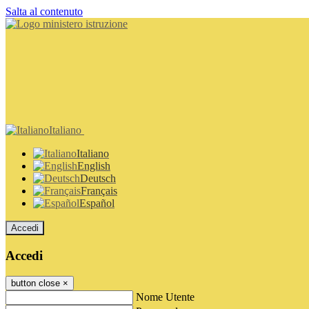
Salta al contenuto
Italiano
Italiano
English
Deutsch
Français
Español
Accedi
Accedi
button close
×
Nome Utente