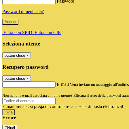
Password
Password dimenticata?
-
Entra con SPID
Entra con CIE
Seleziona utente
button close
×
Recupero password
button close
×
E-mail
Verrà inviato un messaggio all'indirizz
Non hai una e-mail associata al nome utente? Effettua il reset della password tram
E-mail inviata, si prega di controllare la casella di posta elettronica!
Errore
Chiudi