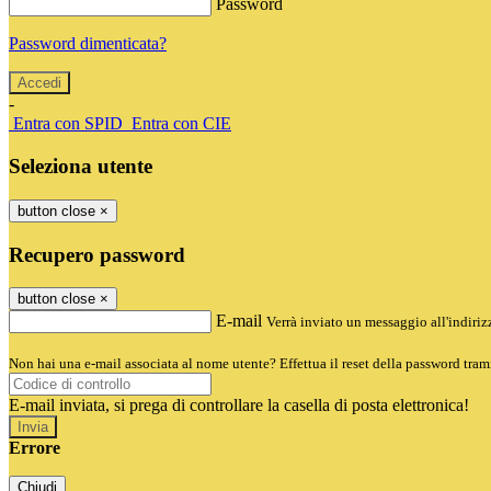
Password
Password dimenticata?
-
Entra con SPID
Entra con CIE
Seleziona utente
button close
×
Recupero password
button close
×
E-mail
Verrà inviato un messaggio all'indirizz
Non hai una e-mail associata al nome utente? Effettua il reset della password tram
E-mail inviata, si prega di controllare la casella di posta elettronica!
Errore
Chiudi