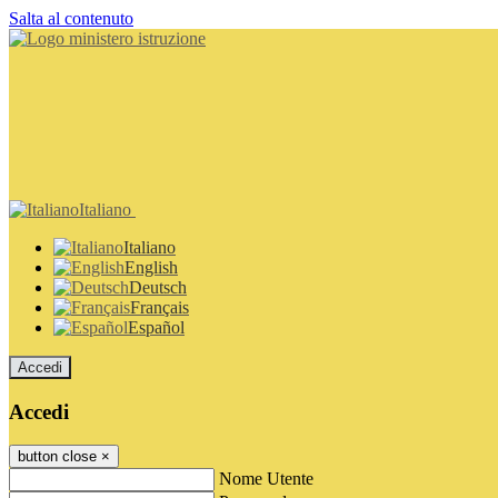
Salta al contenuto
Italiano
Italiano
English
Deutsch
Français
Español
Accedi
Accedi
button close
×
Nome Utente