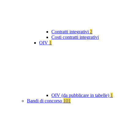
Contratti integrativi
2
Costi contratti integrativi
OIV
1
OIV (da pubblicare in tabelle)
1
Bandi di concorso
101