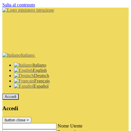
Salta al contenuto
Italiano
Italiano
English
Deutsch
Français
Español
Accedi
Accedi
button close
×
Nome Utente