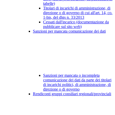
tabelle)
Titolari di incarichi di amministrazione, di
direzione o di governo di cui all'art. 14, co.
1-bis, del dlgs n. 33/2013
Cessati dall'incarico (documentazione da
pubblicare sul sito web)
Sanzioni per mancata comunicazione dei dati
Sanzioni per mancata o incompleta
comunicazione dei dati da parte dei titolari
di incarichi politici, di amministrazione, di
direzione o di governo
Rendiconti gruppi consiliari regionali/provinciali