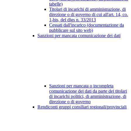
tabelle)
Titolari di incarichi di amministrazione, di
direzione o di governo di cui all'art. 14, co.
1-bis, del dlgs n. 33/2013
Cessati dall'incarico (documentazione da
pubblicare sul sito web)
Sanzioni per mancata comunicazione dei dati
Sanzioni per mancata o incompleta
comunicazione dei dati da parte dei titolari
di incarichi politici, di amministrazione, di
direzione o di governo
Rendiconti gruppi consiliari regionali/provinciali