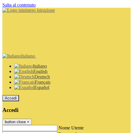
Salta al contenuto
Italiano
Italiano
English
Deutsch
Français
Español
Accedi
Accedi
button close
×
Nome Utente