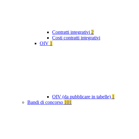
Contratti integrativi
2
Costi contratti integrativi
OIV
1
OIV (da pubblicare in tabelle)
1
Bandi di concorso
101