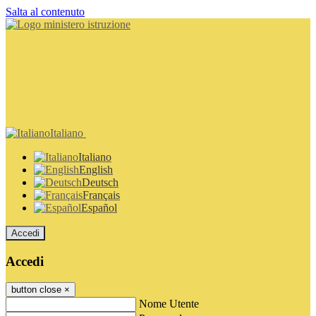
Salta al contenuto
Italiano
Italiano
English
Deutsch
Français
Español
Accedi
Accedi
button close
×
Nome Utente