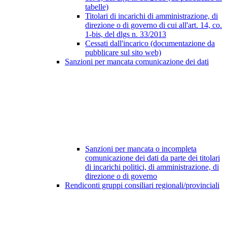
tabelle)
Titolari di incarichi di amministrazione, di
direzione o di governo di cui all'art. 14, co.
1-bis, del dlgs n. 33/2013
Cessati dall'incarico (documentazione da
pubblicare sul sito web)
Sanzioni per mancata comunicazione dei dati
Sanzioni per mancata o incompleta
comunicazione dei dati da parte dei titolari
di incarichi politici, di amministrazione, di
direzione o di governo
Rendiconti gruppi consiliari regionali/provinciali