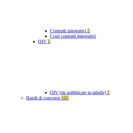
Contratti integrativi
2
Costi contratti integrativi
OIV
1
OIV (da pubblicare in tabelle)
1
Bandi di concorso
101