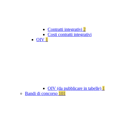
Contratti integrativi
2
Costi contratti integrativi
OIV
1
OIV (da pubblicare in tabelle)
1
Bandi di concorso
101