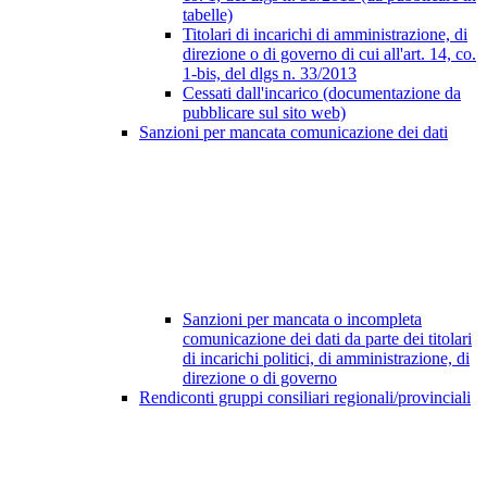
tabelle)
Titolari di incarichi di amministrazione, di
direzione o di governo di cui all'art. 14, co.
1-bis, del dlgs n. 33/2013
Cessati dall'incarico (documentazione da
pubblicare sul sito web)
Sanzioni per mancata comunicazione dei dati
Sanzioni per mancata o incompleta
comunicazione dei dati da parte dei titolari
di incarichi politici, di amministrazione, di
direzione o di governo
Rendiconti gruppi consiliari regionali/provinciali