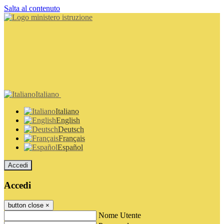
Salta al contenuto
Italiano
Italiano
English
Deutsch
Français
Español
Accedi
Accedi
button close
×
Nome Utente