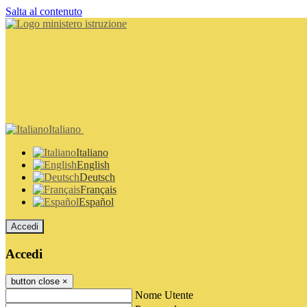
Salta al contenuto
Italiano
Italiano
English
Deutsch
Français
Español
Accedi
Accedi
button close
×
Nome Utente