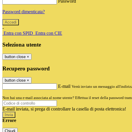
Password
Password dimenticata?
-
Entra con SPID
Entra con CIE
Seleziona utente
button close
×
Recupero password
button close
×
E-mail
Verrà inviato un messaggio all'indirizz
Non hai una e-mail associata al nome utente? Effettua il reset della password tram
E-mail inviata, si prega di controllare la casella di posta elettronica!
Errore
Chiudi