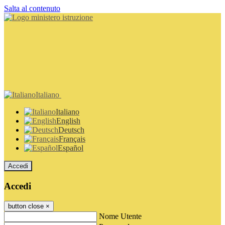
Salta al contenuto
Italiano
Italiano
English
Deutsch
Français
Español
Accedi
Accedi
button close
×
Nome Utente