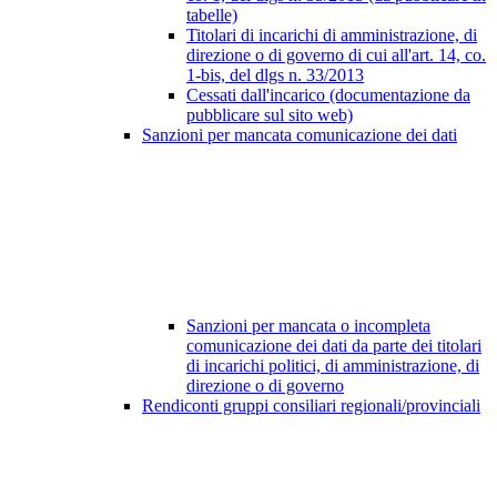
tabelle)
Titolari di incarichi di amministrazione, di
direzione o di governo di cui all'art. 14, co.
1-bis, del dlgs n. 33/2013
Cessati dall'incarico (documentazione da
pubblicare sul sito web)
Sanzioni per mancata comunicazione dei dati
Sanzioni per mancata o incompleta
comunicazione dei dati da parte dei titolari
di incarichi politici, di amministrazione, di
direzione o di governo
Rendiconti gruppi consiliari regionali/provinciali