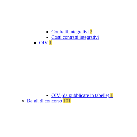
Contratti integrativi
2
Costi contratti integrativi
OIV
1
OIV (da pubblicare in tabelle)
1
Bandi di concorso
101