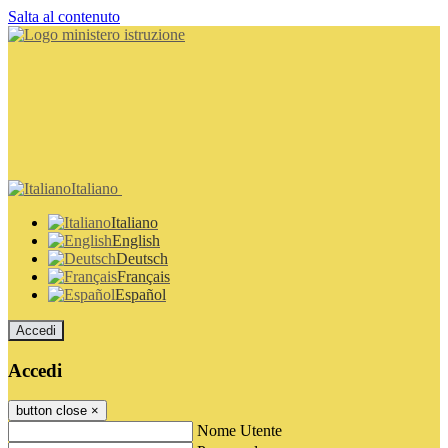
Salta al contenuto
Italiano
Italiano
English
Deutsch
Français
Español
Accedi
Accedi
button close
×
Nome Utente