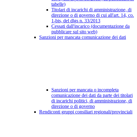
tabelle)
Titolari di incarichi di amministrazione, di
direzione o di governo di cui all'art. 14, co.
1-bis, del dlgs n. 33/2013
Cessati dall'incarico (documentazione da
pubblicare sul sito web)
Sanzioni per mancata comunicazione dei dati
Sanzioni per mancata o incompleta
comunicazione dei dati da parte dei titolari
di incarichi politici, di amministrazione, di
direzione o di governo
Rendiconti gruppi consiliari regionali/provinciali