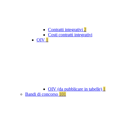
Contratti integrativi
2
Costi contratti integrativi
OIV
1
OIV (da pubblicare in tabelle)
1
Bandi di concorso
101