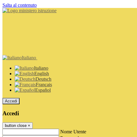
Salta al contenuto
Italiano
Italiano
English
Deutsch
Français
Español
Accedi
Accedi
button close
×
Nome Utente