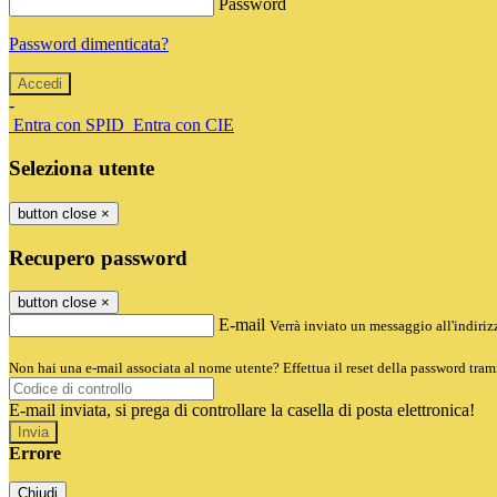
Password
Password dimenticata?
-
Entra con SPID
Entra con CIE
Seleziona utente
button close
×
Recupero password
button close
×
E-mail
Verrà inviato un messaggio all'indirizz
Non hai una e-mail associata al nome utente? Effettua il reset della password tram
E-mail inviata, si prega di controllare la casella di posta elettronica!
Errore
Chiudi