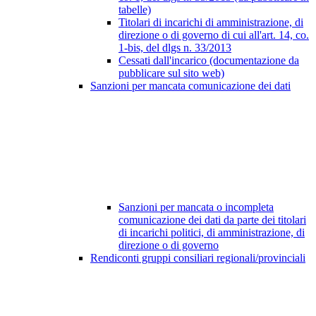
tabelle)
Titolari di incarichi di amministrazione, di
direzione o di governo di cui all'art. 14, co.
1-bis, del dlgs n. 33/2013
Cessati dall'incarico (documentazione da
pubblicare sul sito web)
Sanzioni per mancata comunicazione dei dati
Sanzioni per mancata o incompleta
comunicazione dei dati da parte dei titolari
di incarichi politici, di amministrazione, di
direzione o di governo
Rendiconti gruppi consiliari regionali/provinciali