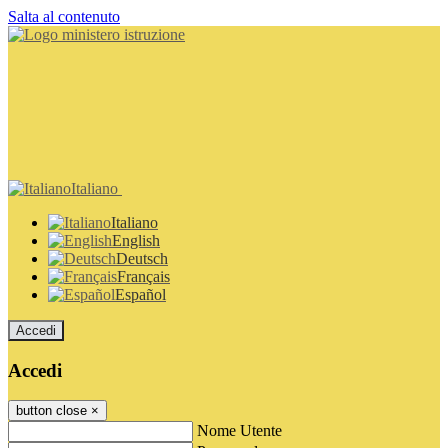
Salta al contenuto
Italiano
Italiano
English
Deutsch
Français
Español
Accedi
Accedi
button close
×
Nome Utente