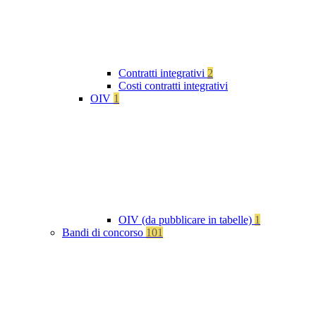
Contratti integrativi
2
Costi contratti integrativi
OIV
1
OIV (da pubblicare in tabelle)
1
Bandi di concorso
101