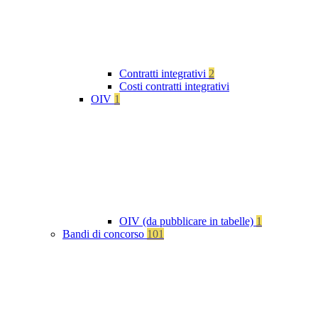
Contratti integrativi
2
Costi contratti integrativi
OIV
1
OIV (da pubblicare in tabelle)
1
Bandi di concorso
101