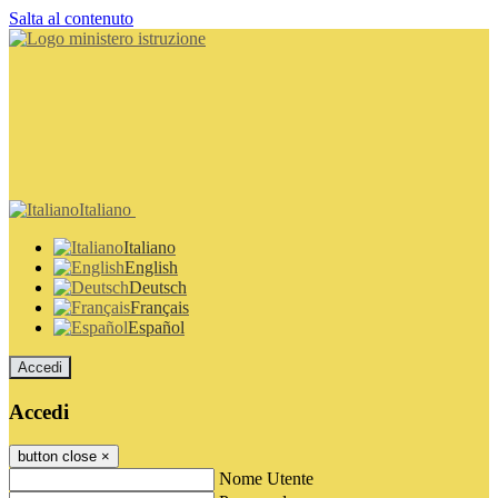
Salta al contenuto
Italiano
Italiano
English
Deutsch
Français
Español
Accedi
Accedi
button close
×
Nome Utente