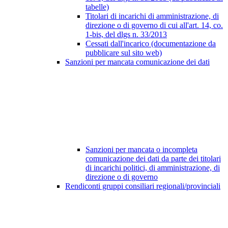
tabelle)
Titolari di incarichi di amministrazione, di
direzione o di governo di cui all'art. 14, co.
1-bis, del dlgs n. 33/2013
Cessati dall'incarico (documentazione da
pubblicare sul sito web)
Sanzioni per mancata comunicazione dei dati
Sanzioni per mancata o incompleta
comunicazione dei dati da parte dei titolari
di incarichi politici, di amministrazione, di
direzione o di governo
Rendiconti gruppi consiliari regionali/provinciali