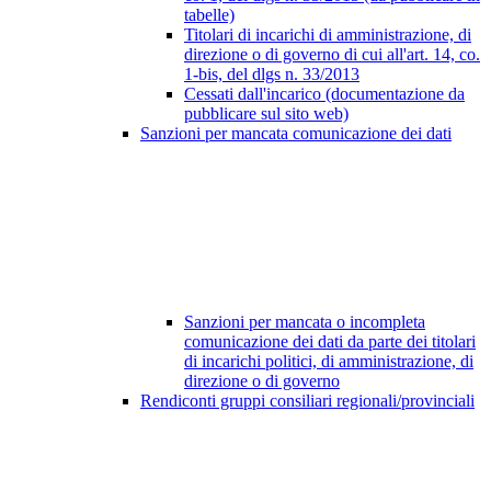
tabelle)
Titolari di incarichi di amministrazione, di
direzione o di governo di cui all'art. 14, co.
1-bis, del dlgs n. 33/2013
Cessati dall'incarico (documentazione da
pubblicare sul sito web)
Sanzioni per mancata comunicazione dei dati
Sanzioni per mancata o incompleta
comunicazione dei dati da parte dei titolari
di incarichi politici, di amministrazione, di
direzione o di governo
Rendiconti gruppi consiliari regionali/provinciali