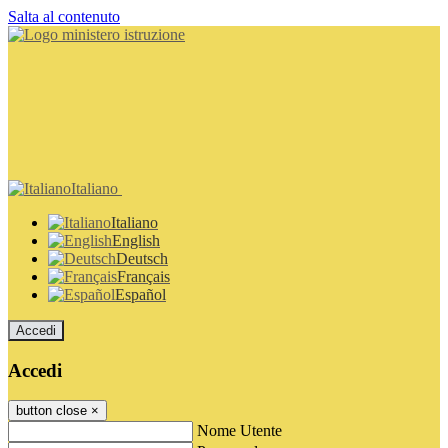
Salta al contenuto
Italiano
Italiano
English
Deutsch
Français
Español
Accedi
Accedi
button close
×
Nome Utente