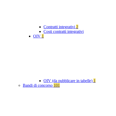
Contratti integrativi
2
Costi contratti integrativi
OIV
1
OIV (da pubblicare in tabelle)
1
Bandi di concorso
101