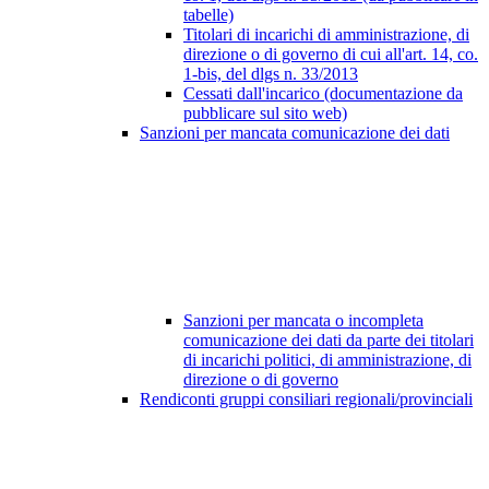
tabelle)
Titolari di incarichi di amministrazione, di
direzione o di governo di cui all'art. 14, co.
1-bis, del dlgs n. 33/2013
Cessati dall'incarico (documentazione da
pubblicare sul sito web)
Sanzioni per mancata comunicazione dei dati
Sanzioni per mancata o incompleta
comunicazione dei dati da parte dei titolari
di incarichi politici, di amministrazione, di
direzione o di governo
Rendiconti gruppi consiliari regionali/provinciali