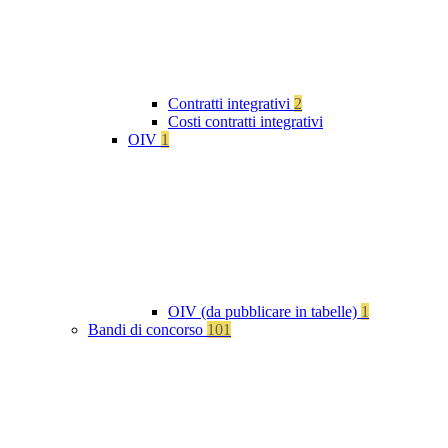
Contratti integrativi
2
Costi contratti integrativi
OIV
1
OIV (da pubblicare in tabelle)
1
Bandi di concorso
101