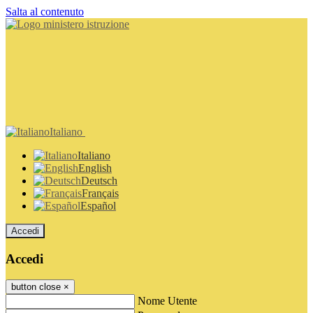
Salta al contenuto
Italiano
Italiano
English
Deutsch
Français
Español
Accedi
Accedi
button close
×
Nome Utente