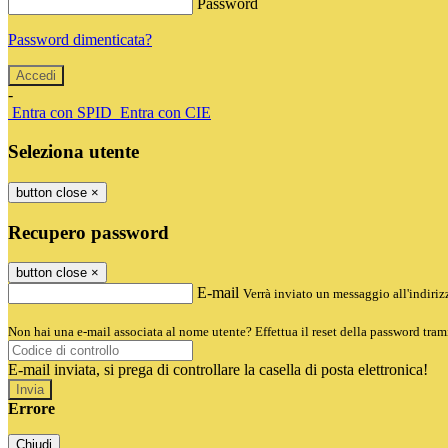
Password
Password dimenticata?
-
Entra con SPID
Entra con CIE
Seleziona utente
button close
×
Recupero password
button close
×
E-mail
Verrà inviato un messaggio all'indirizz
Non hai una e-mail associata al nome utente? Effettua il reset della password tram
E-mail inviata, si prega di controllare la casella di posta elettronica!
Errore
Chiudi