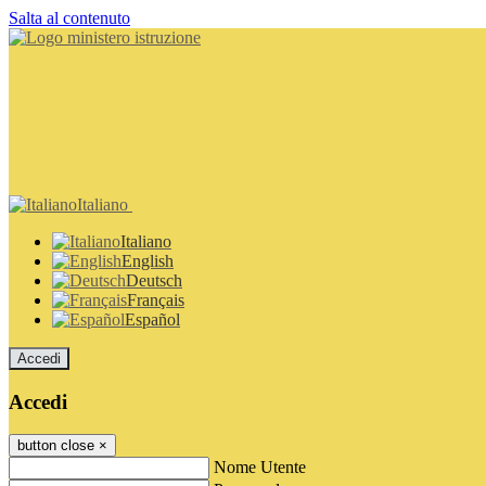
Salta al contenuto
Italiano
Italiano
English
Deutsch
Français
Español
Accedi
Accedi
button close
×
Nome Utente