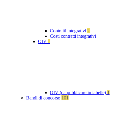
Contratti integrativi
2
Costi contratti integrativi
OIV
1
OIV (da pubblicare in tabelle)
1
Bandi di concorso
101