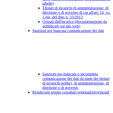
tabelle)
Titolari di incarichi di amministrazione, di
direzione o di governo di cui all'art. 14, co.
1-bis, del dlgs n. 33/2013
Cessati dall'incarico (documentazione da
pubblicare sul sito web)
Sanzioni per mancata comunicazione dei dati
Sanzioni per mancata o incompleta
comunicazione dei dati da parte dei titolari
di incarichi politici, di amministrazione, di
direzione o di governo
Rendiconti gruppi consiliari regionali/provinciali