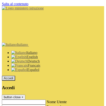
Salta al contenuto
Italiano
Italiano
English
Deutsch
Français
Español
Accedi
Accedi
button close
×
Nome Utente