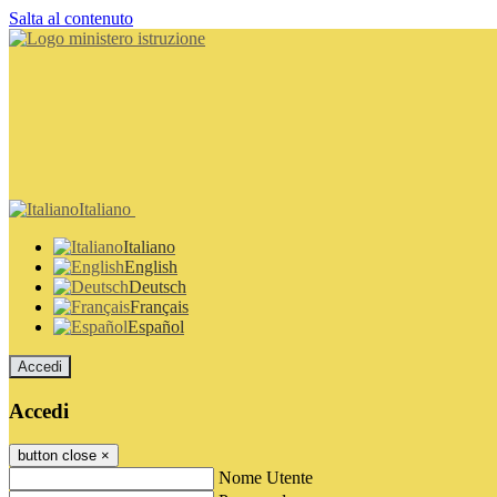
Salta al contenuto
Italiano
Italiano
English
Deutsch
Français
Español
Accedi
Accedi
button close
×
Nome Utente