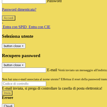
Password
Password dimenticata?
-
Entra con SPID
Entra con CIE
Seleziona utente
button close
×
Recupero password
button close
×
E-mail
Verrà inviato un messaggio all'indirizz
Non hai una e-mail associata al nome utente? Effettua il reset della password tram
E-mail inviata, si prega di controllare la casella di posta elettronica!
Errore
Chiudi