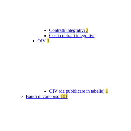
Contratti integrativi
2
Costi contratti integrativi
OIV
1
OIV (da pubblicare in tabelle)
1
Bandi di concorso
101