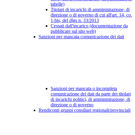
tabelle)
Titolari di incarichi di amministrazione, di
direzione o di governo di cui all'art. 14, co.
1-bis, del dlgs n. 33/2013
Cessati dall'incarico (documentazione da
pubblicare sul sito web)
Sanzioni per mancata comunicazione dei dati
Sanzioni per mancata o incompleta
comunicazione dei dati da parte dei titolari
di incarichi politici, di amministrazione, di
direzione o di governo
Rendiconti gruppi consiliari regionali/provinciali