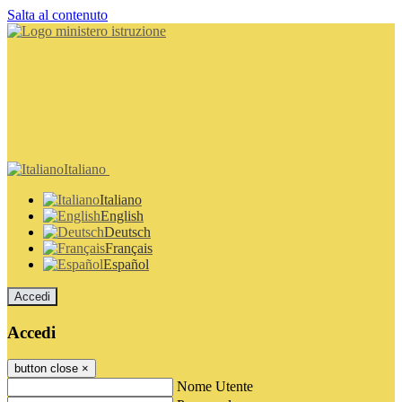
Salta al contenuto
Italiano
Italiano
English
Deutsch
Français
Español
Accedi
Accedi
button close
×
Nome Utente