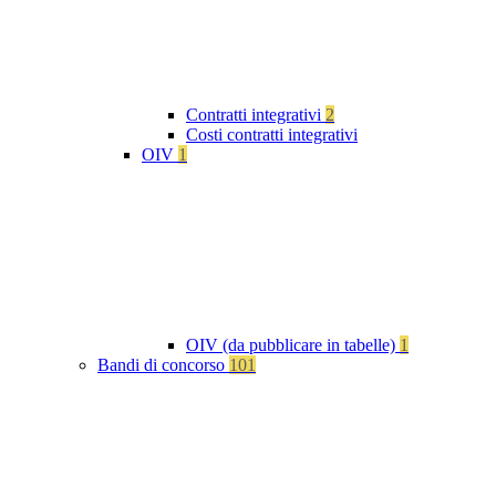
Contratti integrativi
2
Costi contratti integrativi
OIV
1
OIV (da pubblicare in tabelle)
1
Bandi di concorso
101