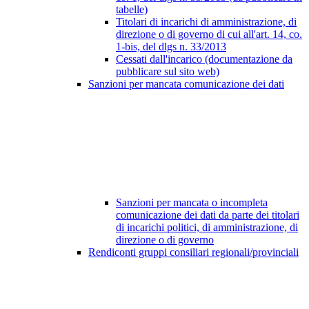
tabelle)
Titolari di incarichi di amministrazione, di
direzione o di governo di cui all'art. 14, co.
1-bis, del dlgs n. 33/2013
Cessati dall'incarico (documentazione da
pubblicare sul sito web)
Sanzioni per mancata comunicazione dei dati
Sanzioni per mancata o incompleta
comunicazione dei dati da parte dei titolari
di incarichi politici, di amministrazione, di
direzione o di governo
Rendiconti gruppi consiliari regionali/provinciali