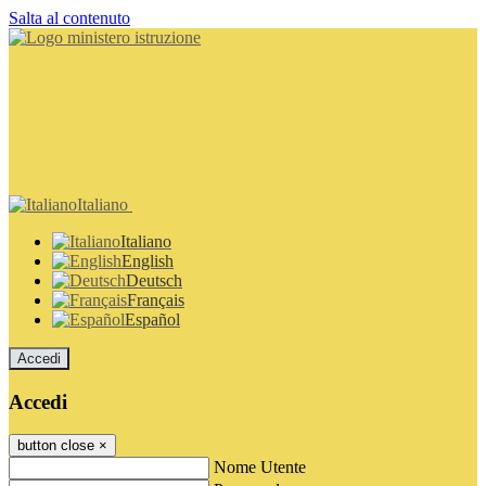
Salta al contenuto
Italiano
Italiano
English
Deutsch
Français
Español
Accedi
Accedi
button close
×
Nome Utente