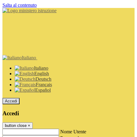
Salta al contenuto
Italiano
Italiano
English
Deutsch
Français
Español
Accedi
Accedi
button close
×
Nome Utente