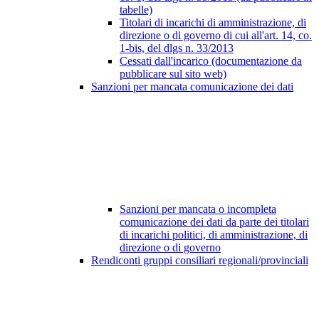
tabelle)
Titolari di incarichi di amministrazione, di
direzione o di governo di cui all'art. 14, co.
1-bis, del dlgs n. 33/2013
Cessati dall'incarico (documentazione da
pubblicare sul sito web)
Sanzioni per mancata comunicazione dei dati
Sanzioni per mancata o incompleta
comunicazione dei dati da parte dei titolari
di incarichi politici, di amministrazione, di
direzione o di governo
Rendiconti gruppi consiliari regionali/provinciali