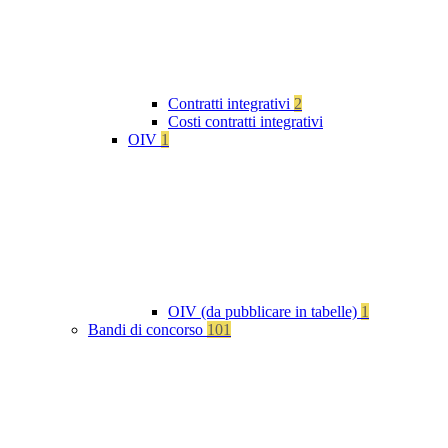
Contratti integrativi
2
Costi contratti integrativi
OIV
1
OIV (da pubblicare in tabelle)
1
Bandi di concorso
101