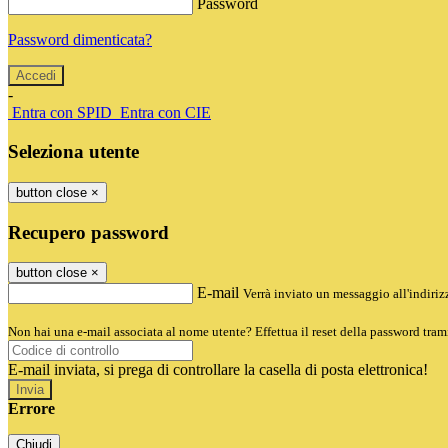
Password
Password dimenticata?
-
Entra con SPID
Entra con CIE
Seleziona utente
button close
×
Recupero password
button close
×
E-mail
Verrà inviato un messaggio all'indirizz
Non hai una e-mail associata al nome utente? Effettua il reset della password tram
E-mail inviata, si prega di controllare la casella di posta elettronica!
Errore
Chiudi