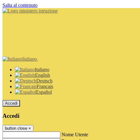
Salta al contenuto
Italiano
Italiano
English
Deutsch
Français
Español
Accedi
Accedi
button close
×
Nome Utente