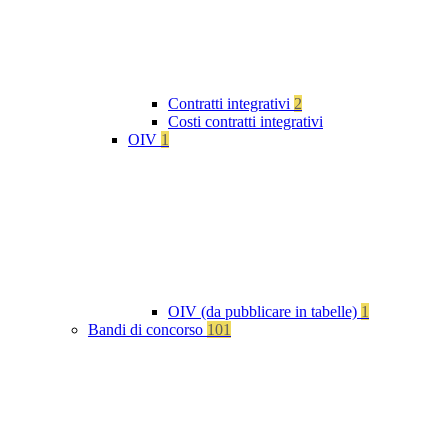
Contratti integrativi
2
Costi contratti integrativi
OIV
1
OIV (da pubblicare in tabelle)
1
Bandi di concorso
101