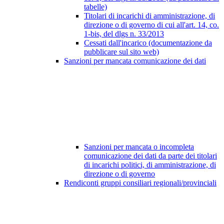
tabelle)
Titolari di incarichi di amministrazione, di
direzione o di governo di cui all'art. 14, co.
1-bis, del dlgs n. 33/2013
Cessati dall'incarico (documentazione da
pubblicare sul sito web)
Sanzioni per mancata comunicazione dei dati
Sanzioni per mancata o incompleta
comunicazione dei dati da parte dei titolari
di incarichi politici, di amministrazione, di
direzione o di governo
Rendiconti gruppi consiliari regionali/provinciali