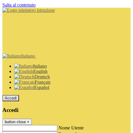
Salta al contenuto
Italiano
Italiano
English
Deutsch
Français
Español
Accedi
Accedi
button close
×
Nome Utente