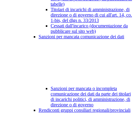
tabelle)
Titolari di incarichi di amministrazione, di
direzione o di governo di cui all'art. 14, co.
1-bis, del dlgs n. 33/2013
Cessati dall'incarico (documentazione da
pubblicare sul sito web)
Sanzioni per mancata comunicazione dei dati
Sanzioni per mancata o incompleta
comunicazione dei dati da parte dei titolari
di incarichi politici, di amministrazione, di
direzione o di governo
Rendiconti gruppi consiliari regionali/provinciali