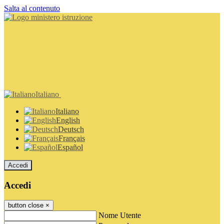
Salta al contenuto
Italiano
Italiano
English
Deutsch
Français
Español
Accedi
Accedi
button close
×
Nome Utente