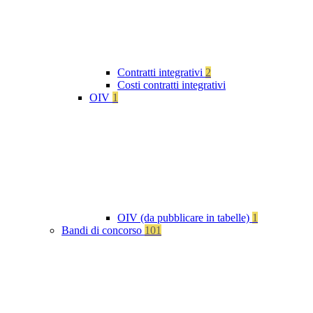
Contratti integrativi
2
Costi contratti integrativi
OIV
1
OIV (da pubblicare in tabelle)
1
Bandi di concorso
101