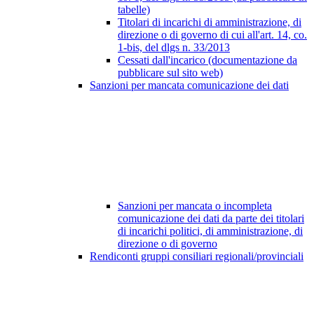
tabelle)
Titolari di incarichi di amministrazione, di
direzione o di governo di cui all'art. 14, co.
1-bis, del dlgs n. 33/2013
Cessati dall'incarico (documentazione da
pubblicare sul sito web)
Sanzioni per mancata comunicazione dei dati
Sanzioni per mancata o incompleta
comunicazione dei dati da parte dei titolari
di incarichi politici, di amministrazione, di
direzione o di governo
Rendiconti gruppi consiliari regionali/provinciali