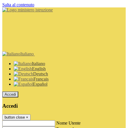
Salta al contenuto
Italiano
Italiano
English
Deutsch
Français
Español
Accedi
Accedi
button close
×
Nome Utente