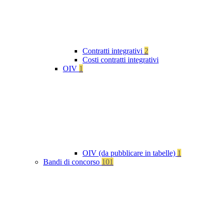
Contratti integrativi
2
Costi contratti integrativi
OIV
1
OIV (da pubblicare in tabelle)
1
Bandi di concorso
101