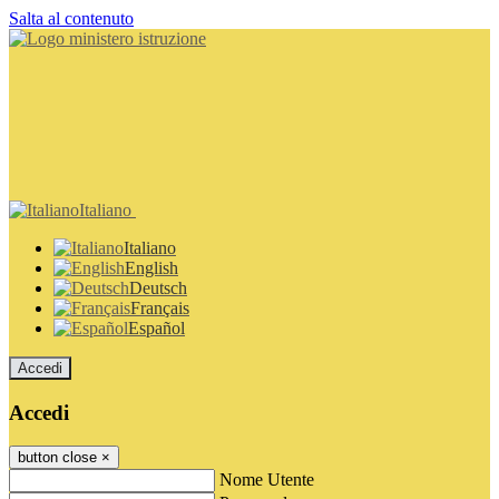
Salta al contenuto
Italiano
Italiano
English
Deutsch
Français
Español
Accedi
Accedi
button close
×
Nome Utente