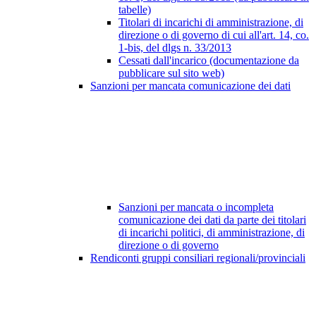
tabelle)
Titolari di incarichi di amministrazione, di
direzione o di governo di cui all'art. 14, co.
1-bis, del dlgs n. 33/2013
Cessati dall'incarico (documentazione da
pubblicare sul sito web)
Sanzioni per mancata comunicazione dei dati
Sanzioni per mancata o incompleta
comunicazione dei dati da parte dei titolari
di incarichi politici, di amministrazione, di
direzione o di governo
Rendiconti gruppi consiliari regionali/provinciali