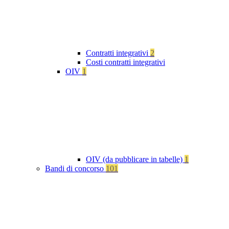
Contratti integrativi
2
Costi contratti integrativi
OIV
1
OIV (da pubblicare in tabelle)
1
Bandi di concorso
101