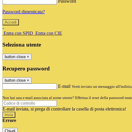
Password
Password dimenticata?
-
Entra con SPID
Entra con CIE
Seleziona utente
button close
×
Recupero password
button close
×
E-mail
Verrà inviato un messaggio all'indirizz
Non hai una e-mail associata al nome utente? Effettua il reset della password tram
E-mail inviata, si prega di controllare la casella di posta elettronica!
Errore
Chiudi