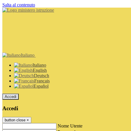
Salta al contenuto
Italiano
Italiano
English
Deutsch
Français
Español
Accedi
Accedi
button close
×
Nome Utente