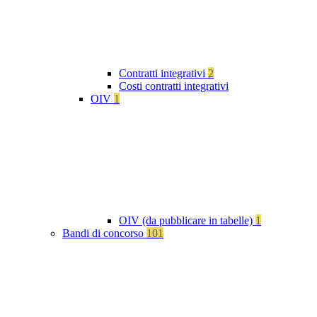
Contratti integrativi
2
Costi contratti integrativi
OIV
1
OIV (da pubblicare in tabelle)
1
Bandi di concorso
101