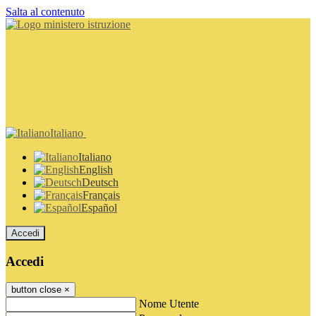
Salta al contenuto
Italiano
Italiano
English
Deutsch
Français
Español
Accedi
Accedi
button close
×
Nome Utente