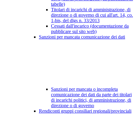
tabelle)
Titolari di incarichi di amministrazione, di
direzione o di governo di cui all'art. 14, co.
1-bis, del dlgs n. 33/2013
Cessati dall'incarico (documentazione da
pubblicare sul sito web)
Sanzioni per mancata comunicazione dei dati
Sanzioni per mancata o incompleta
comunicazione dei dati da parte dei titolari
di incarichi politici, di amministrazione, di
direzione o di governo
Rendiconti gruppi consiliari regionali/provinciali