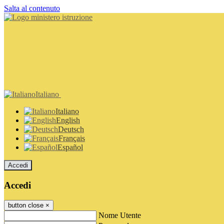
Salta al contenuto
Italiano
Italiano
English
Deutsch
Français
Español
Accedi
Accedi
button close
×
Nome Utente