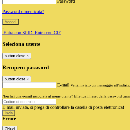
Password
Password dimenticata?
-
Entra con SPID
Entra con CIE
Seleziona utente
button close
×
Recupero password
button close
×
E-mail
Verrà inviato un messaggio all'indirizz
Non hai una e-mail associata al nome utente? Effettua il reset della password tram
E-mail inviata, si prega di controllare la casella di posta elettronica!
Errore
Chiudi