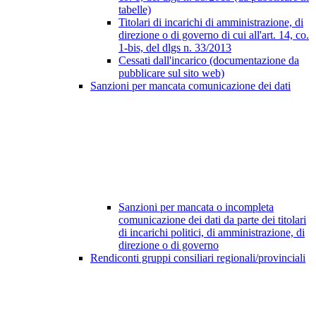
tabelle)
Titolari di incarichi di amministrazione, di
direzione o di governo di cui all'art. 14, co.
1-bis, del dlgs n. 33/2013
Cessati dall'incarico (documentazione da
pubblicare sul sito web)
Sanzioni per mancata comunicazione dei dati
Sanzioni per mancata o incompleta
comunicazione dei dati da parte dei titolari
di incarichi politici, di amministrazione, di
direzione o di governo
Rendiconti gruppi consiliari regionali/provinciali