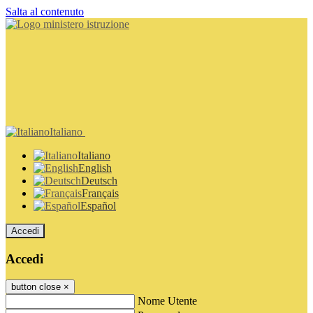
Salta al contenuto
Italiano
Italiano
English
Deutsch
Français
Español
Accedi
Accedi
button close
×
Nome Utente