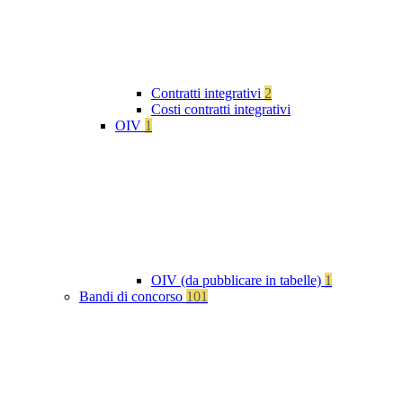
Contratti integrativi
2
Costi contratti integrativi
OIV
1
OIV (da pubblicare in tabelle)
1
Bandi di concorso
101