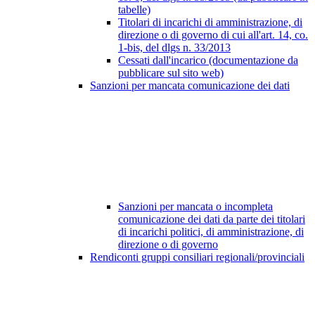
tabelle)
Titolari di incarichi di amministrazione, di
direzione o di governo di cui all'art. 14, co.
1-bis, del dlgs n. 33/2013
Cessati dall'incarico (documentazione da
pubblicare sul sito web)
Sanzioni per mancata comunicazione dei dati
Sanzioni per mancata o incompleta
comunicazione dei dati da parte dei titolari
di incarichi politici, di amministrazione, di
direzione o di governo
Rendiconti gruppi consiliari regionali/provinciali