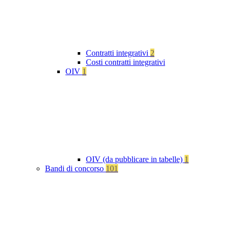
Contratti integrativi
2
Costi contratti integrativi
OIV
1
OIV (da pubblicare in tabelle)
1
Bandi di concorso
101