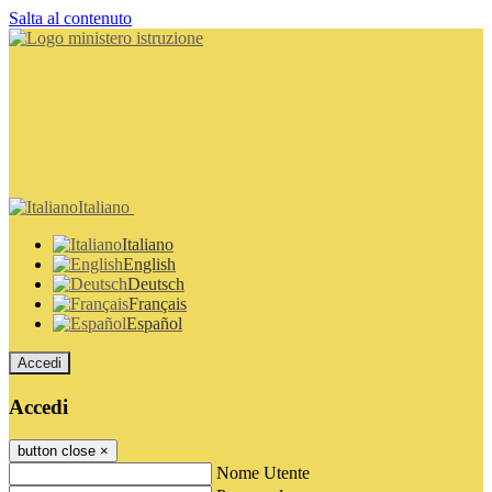
Salta al contenuto
Italiano
Italiano
English
Deutsch
Français
Español
Accedi
Accedi
button close
×
Nome Utente