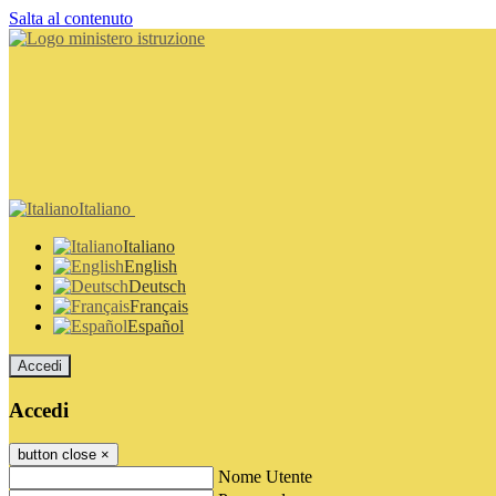
Salta al contenuto
Italiano
Italiano
English
Deutsch
Français
Español
Accedi
Accedi
button close
×
Nome Utente