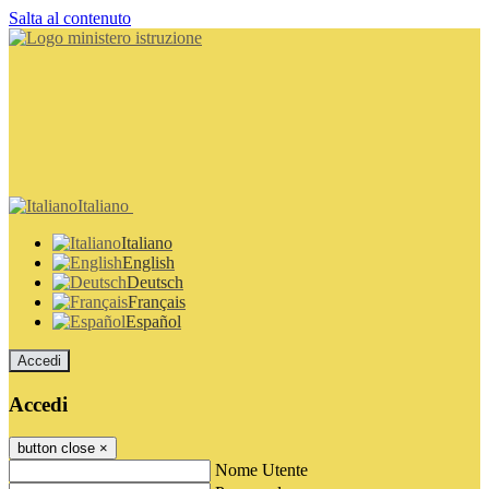
Salta al contenuto
Italiano
Italiano
English
Deutsch
Français
Español
Accedi
Accedi
button close
×
Nome Utente