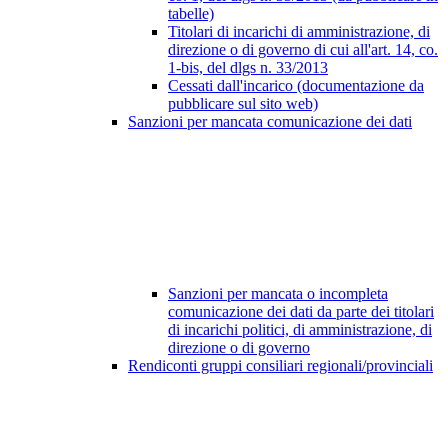
tabelle)
Titolari di incarichi di amministrazione, di
direzione o di governo di cui all'art. 14, co.
1-bis, del dlgs n. 33/2013
Cessati dall'incarico (documentazione da
pubblicare sul sito web)
Sanzioni per mancata comunicazione dei dati
Sanzioni per mancata o incompleta
comunicazione dei dati da parte dei titolari
di incarichi politici, di amministrazione, di
direzione o di governo
Rendiconti gruppi consiliari regionali/provinciali