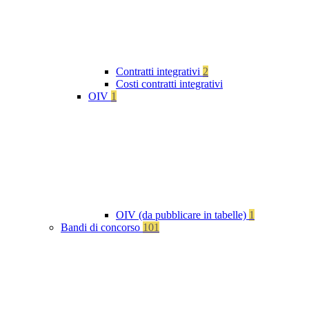
Contratti integrativi
2
Costi contratti integrativi
OIV
1
OIV (da pubblicare in tabelle)
1
Bandi di concorso
101