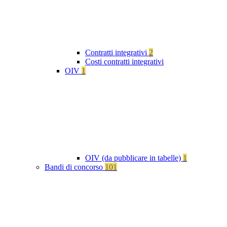
Contratti integrativi
2
Costi contratti integrativi
OIV
1
OIV (da pubblicare in tabelle)
1
Bandi di concorso
101