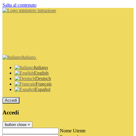
Salta al contenuto
Italiano
Italiano
English
Deutsch
Français
Español
Accedi
Accedi
button close
×
Nome Utente