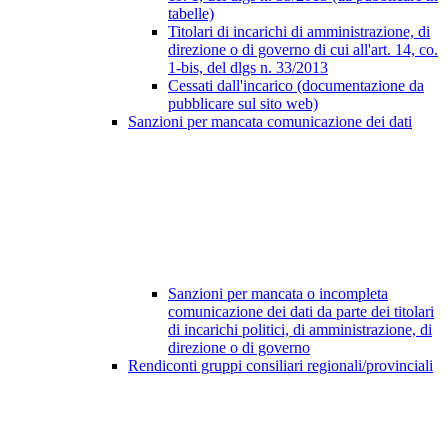
tabelle)
Titolari di incarichi di amministrazione, di
direzione o di governo di cui all'art. 14, co.
1-bis, del dlgs n. 33/2013
Cessati dall'incarico (documentazione da
pubblicare sul sito web)
Sanzioni per mancata comunicazione dei dati
Sanzioni per mancata o incompleta
comunicazione dei dati da parte dei titolari
di incarichi politici, di amministrazione, di
direzione o di governo
Rendiconti gruppi consiliari regionali/provinciali