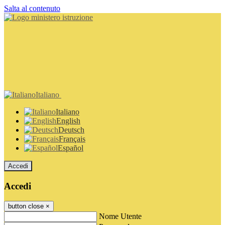
Salta al contenuto
Italiano
Italiano
English
Deutsch
Français
Español
Accedi
Accedi
button close
×
Nome Utente