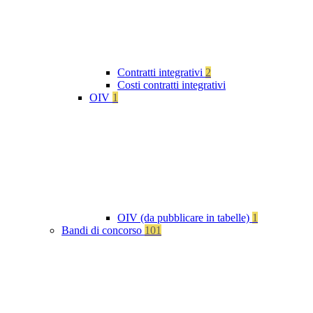
Contratti integrativi
2
Costi contratti integrativi
OIV
1
OIV (da pubblicare in tabelle)
1
Bandi di concorso
101