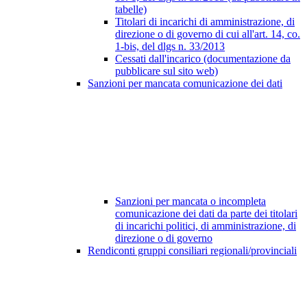
tabelle)
Titolari di incarichi di amministrazione, di
direzione o di governo di cui all'art. 14, co.
1-bis, del dlgs n. 33/2013
Cessati dall'incarico (documentazione da
pubblicare sul sito web)
Sanzioni per mancata comunicazione dei dati
Sanzioni per mancata o incompleta
comunicazione dei dati da parte dei titolari
di incarichi politici, di amministrazione, di
direzione o di governo
Rendiconti gruppi consiliari regionali/provinciali