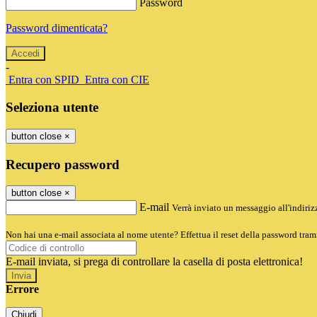
Password
Password dimenticata?
-
Entra con SPID
Entra con CIE
Seleziona utente
button close
×
Recupero password
button close
×
E-mail
Verrà inviato un messaggio all'indirizz
Non hai una e-mail associata al nome utente? Effettua il reset della password tram
E-mail inviata, si prega di controllare la casella di posta elettronica!
Errore
Chiudi