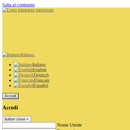
Salta al contenuto
Italiano
Italiano
English
Deutsch
Français
Español
Accedi
Accedi
button close
×
Nome Utente