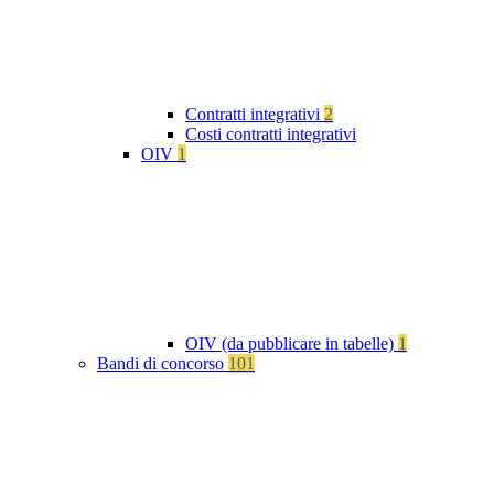
Contratti integrativi
2
Costi contratti integrativi
OIV
1
OIV (da pubblicare in tabelle)
1
Bandi di concorso
101