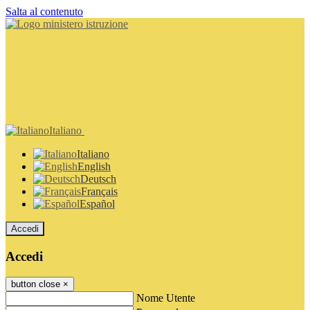
Salta al contenuto
Italiano
Italiano
English
Deutsch
Français
Español
Accedi
Accedi
button close
×
Nome Utente