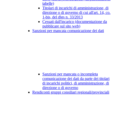
tabelle)
Titolari di incarichi di amministrazione, di
direzione o di governo di cui all'art. 14, co.
1-bis, del dlgs n. 33/2013
Cessati dall'incarico (documentazione da
pubblicare sul sito web)
Sanzioni per mancata comunicazione dei dati
Sanzioni per mancata o incompleta
comunicazione dei dati da parte dei titolari
di incarichi politici, di amministrazione, di
direzione o di governo
Rendiconti gruppi consiliari regionali/provinciali