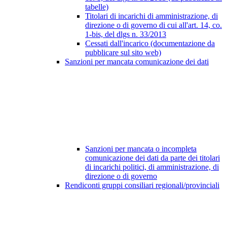
tabelle)
Titolari di incarichi di amministrazione, di
direzione o di governo di cui all'art. 14, co.
1-bis, del dlgs n. 33/2013
Cessati dall'incarico (documentazione da
pubblicare sul sito web)
Sanzioni per mancata comunicazione dei dati
Sanzioni per mancata o incompleta
comunicazione dei dati da parte dei titolari
di incarichi politici, di amministrazione, di
direzione o di governo
Rendiconti gruppi consiliari regionali/provinciali