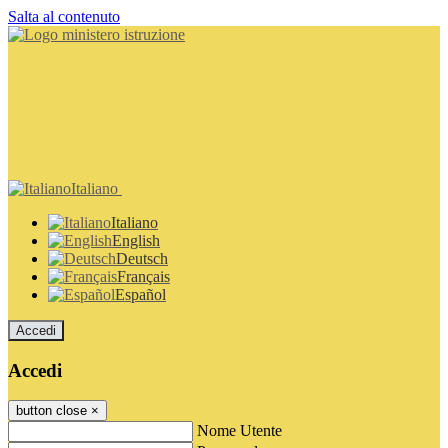
Salta al contenuto
Italiano
Italiano
English
Deutsch
Français
Español
Accedi
Accedi
button close
×
Nome Utente