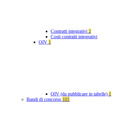
Contratti integrativi
2
Costi contratti integrativi
OIV
1
OIV (da pubblicare in tabelle)
1
Bandi di concorso
101