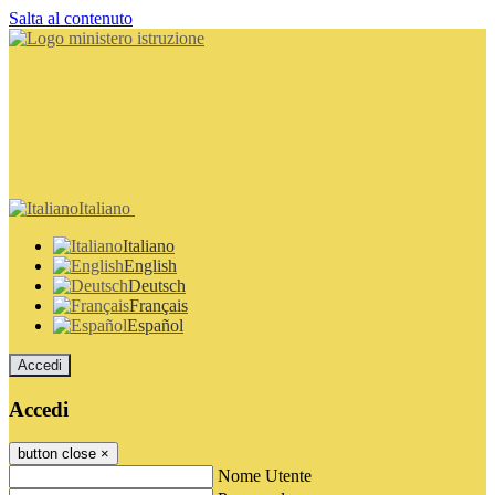
Salta al contenuto
Italiano
Italiano
English
Deutsch
Français
Español
Accedi
Accedi
button close
×
Nome Utente