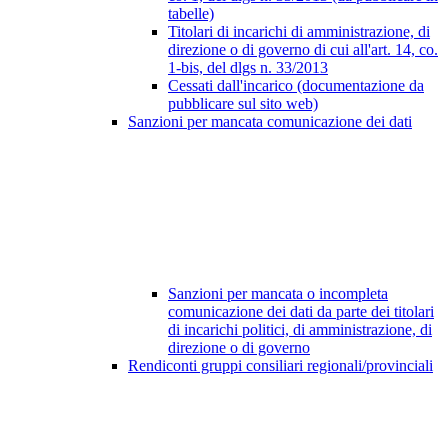
tabelle)
Titolari di incarichi di amministrazione, di
direzione o di governo di cui all'art. 14, co.
1-bis, del dlgs n. 33/2013
Cessati dall'incarico (documentazione da
pubblicare sul sito web)
Sanzioni per mancata comunicazione dei dati
Sanzioni per mancata o incompleta
comunicazione dei dati da parte dei titolari
di incarichi politici, di amministrazione, di
direzione o di governo
Rendiconti gruppi consiliari regionali/provinciali