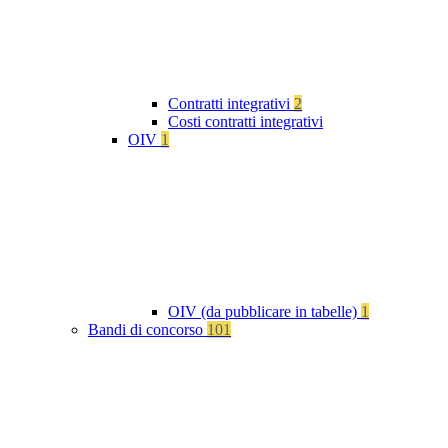
Contratti integrativi
2
Costi contratti integrativi
OIV
1
OIV (da pubblicare in tabelle)
1
Bandi di concorso
101